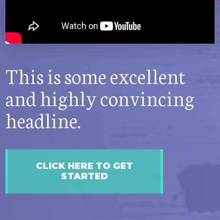
This is some excellent
and highly convincing
headline.
​CLICK HERE TO GET
STARTED